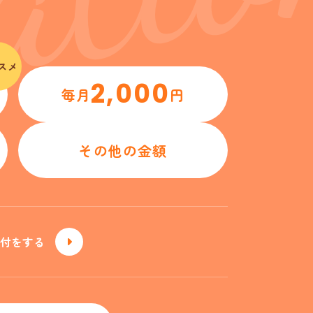
スメ
2,000
毎月
円
その他の金額
付をする