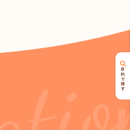
atio
目的で探す