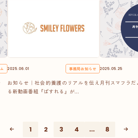
ラム
2025.06.01
事務局お知らせ
2025.05.25
〜
お知らせ｜社会的養護のリアルを伝え
月刊スマフラだよ
る新動画番組『ぱすれる』が...
1
2
3
4
...
8