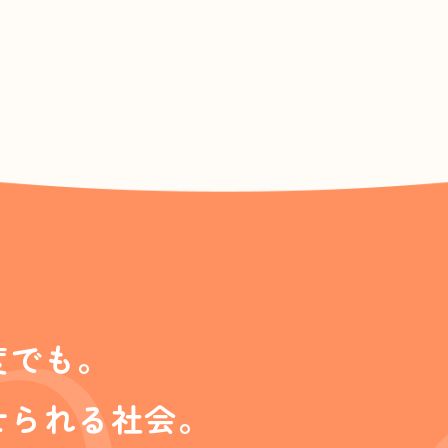
Don
度でも。
せられる社会。