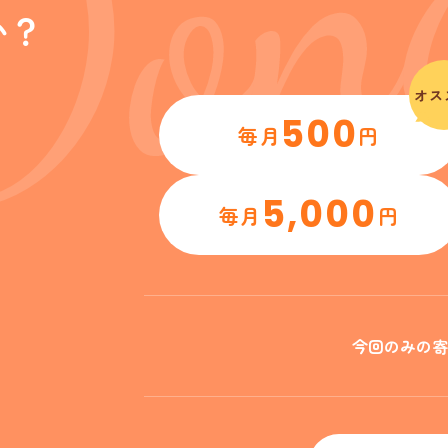
か？
オス
500
毎月
円
5,000
毎月
円
今回のみの寄