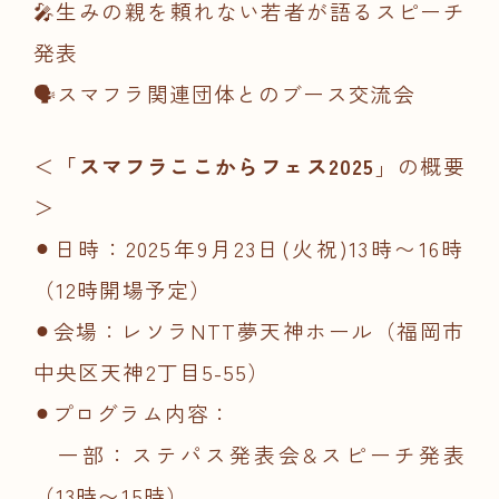
🎤生みの親を頼れない若者が語るスピーチ
発表
🗣️スマフラ関連団体とのブース交流会
＜
「スマフラここからフェス2025
」の概要
＞
⚫︎日時：2025年9月23日(火祝)13時〜16時
（12時開場予定）
⚫︎会場：レソラNTT夢天神ホール（福岡市
中央区天神2丁目5-55）
⚫︎プログラム内容：
一部：ステパス発表会&
スピーチ発表
（13時〜15時）