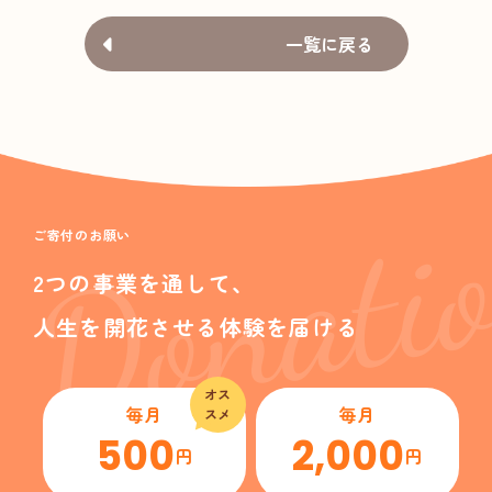
一覧に戻る
Donati
ご寄付のお願い
2つの事業を通して、
人生を開花させる体験を届ける
オス
毎月
毎月
スメ
500
2,000
円
円