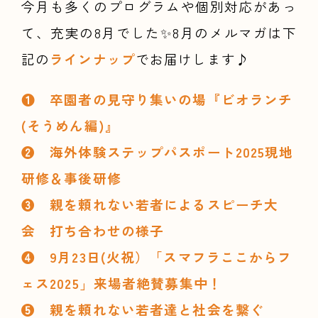
今月も多くのプログラムや個別対応があっ
て、充実の8月でした✨8
月のメルマガは下
記の
ラインナップ
でお届けします♪
❶ 卒園者の見守り集いの場『ビオランチ
(そうめん編)』
❷ 海外体験ステップパスポート2025現地
研修＆事後研修
❸ 親を頼れない若者によるスピーチ大
会 打ち合わせの様子
❹ 9月23日(火祝）「スマフラここからフ
ェス2025」来場者絶賛募集中！
❺ 親を頼れない若者達と社会を繋ぐ