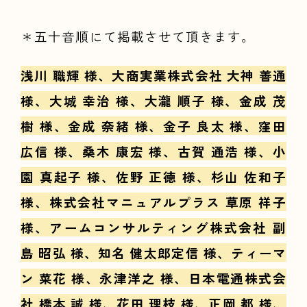
＊五十音順にて掲載させて頂きます。
浅川 職輝 様、大商実業株式会社 大神 善通
様、大城 幸治 様、大瀧 順子 様、金成 茂
樹 様、金成 奈緒 様、金子 良太 様、窪田
広信 様、桑木 康宏 様、古賀 通浩 様、小
園 真起子 様、佐野 正徳 様、杉山 佐和子
様、株式会社マニュアルプラス 草原 祥子
様、アームコンサルティング株式会社 副
島 昭弘 様、知名 健太郎定信 様、ティーマ
ン 菜花 様、永津洋之 様、日本電通株式会
社 橋本 誠 様、花田 理枝 様、正岡 都 様、