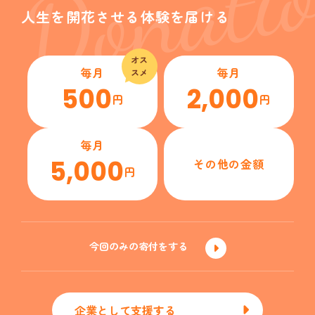
Donati
人生を開花させる体験を届ける
オス
毎月
毎月
スメ
500
2,000
円
円
毎月
5,000
その他の金額
円
今回のみの寄付をする
企業として支援する