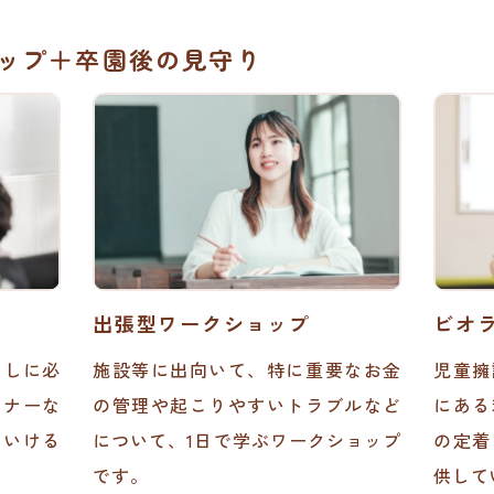
ョップ＋卒園後の見守り
出張型ワークショップ
ビオ
らしに必
施設等に出向いて、特に重要なお金
児童擁
マナーな
の管理や起こりやすいトラブルなど
にある
ていける
について、1日で学ぶワークショップ
の定着
です。
供して