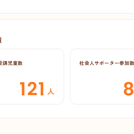
績
受講児童数
社会人サポーター参加
121
人