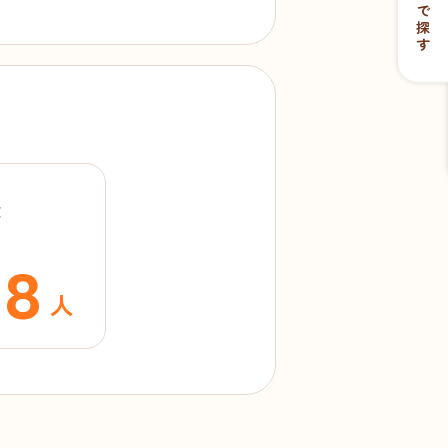
目的で探す
数
88
人