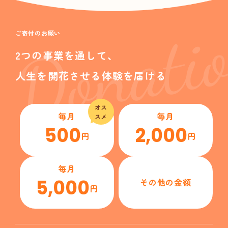
Donati
ご寄付のお願い
2つの事業を通して、
人生を開花させる体験を届ける
オス
毎月
毎月
スメ
500
2,000
円
円
毎月
5,000
その他の金額
円