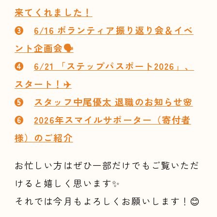
来てくれました！
❸
6/16 ボランティア振り返り会＆イベ
ント企画会🗣️
❹
6/21 「ステップパスポート2026」、
スタート！✈️
❺
スタッフ中尾優太 退職のお知らせ🌸
❻
2026年スマイルサポーター（寄付者
様）のご紹介
お忙しい方はぜひ一部だけでもご覧いただ
けると嬉しく思います✨
それでは今月もよろしくお願いします！😊