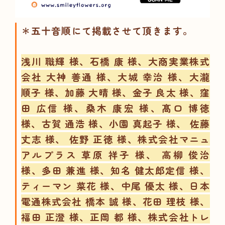
＊五十音順にて掲載させて頂きます。
浅川 職輝 様、石橋 康 様、大商実業株式
会社 大神 善通 様、大城 幸治 様、大瀧
順子 様、加藤 大晴 様、金子 良太 様、窪
田 広信 様、
桑木 康宏 様、髙口 博徳
様、
古賀 通浩 様、小園 真起子 様、 佐藤
丈志 様、 佐野 正徳 様、株式会社マニュ
アルプラス 草原 祥子 様、 高柳 俊治
様、多田 兼進 様、知名 健太郎定信 様、
ティーマン 菜花 様、中尾 優太 様、日本
電通株式会社 橋本 誠 様、花田 理枝 様、
福田 正澄 様、正岡 都 様、株式会社トレ