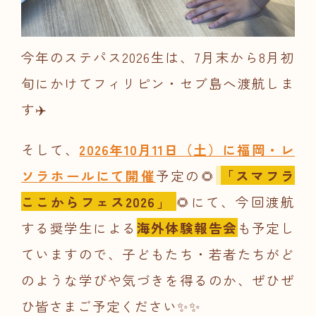
今年のステパス2026生は、7月末から8月初
旬にかけてフィリピン・セブ島へ渡航しま
す✈️
そして、
2026年10月11日（土）に福岡・レ
ソラホールにて開催
予定の🌻
「スマフラ
ここからフェス2026」
🌻にて、今回渡航
する奨学生による
海外体験報告会
も予定し
ていますので、子どもたち・若者たちがど
のような学びや気づきを得るのか、ぜひぜ
ひ皆さまご予定ください✨✨