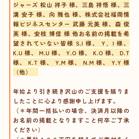
ジャーズ 松山 祥子 様、三島 祥悟 様、三
溝 安子 様、向 雅也 様、株式会社福岡情
報ビジネスセンター 武藤 元美 様、森 俊
英 様、安枝 博信 様 他
お名前の掲載を希
望されていない皆様 S.I 様、 Y．I 様、
K.U 様、 M.U 様、 Y.O 様、 K.O 様、 D.T
様、 K.T 様、 Y.M 様、 N.M 様、 Y.Y 様
（他）
年始より引き続き沢山のご支援を賜りま
したことに心より感謝申し上げます。
（＊年間一括払いの場合、決済月以降の
お名前の掲載となりますこと何卒ご了承
ください）