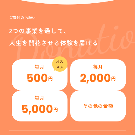
Donati
ご寄付のお願い
2つの事業を通して、
人生を開花させる体験を届ける
オス
毎月
毎月
スメ
500
2,000
円
円
毎月
5,000
その他の金額
円