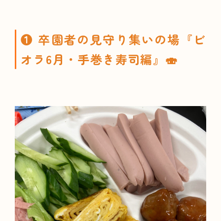
❶ 卒園者の見守り集いの場『ビ
オラ6月・手巻き寿司編』🍣