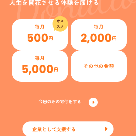
人生を開花させる体験を届ける
オス
毎月
毎月
スメ
500
2,000
円
円
毎月
5,000
その他の金額
円
今回のみの寄付をする
企業として支援する