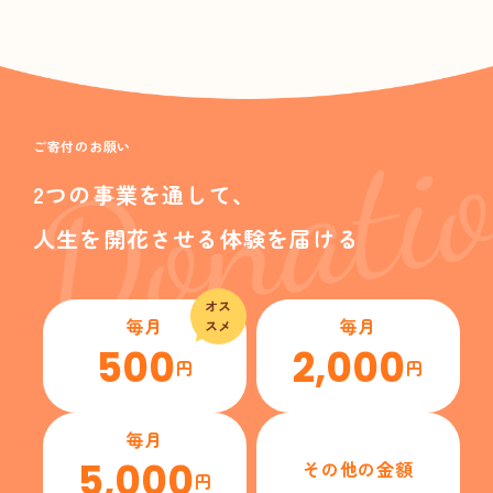
Donati
ご寄付のお願い
2つの事業を通して、
人生を開花させる体験を届ける
オス
毎月
毎月
スメ
500
2,000
円
円
毎月
5,000
その他の金額
円