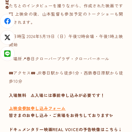
Share
たちとのインタビューを撮りながら、作成された映画です
🎞️ 上映会の後、山本監督も参加予定の
トークショー
も開
催されます。
🗓️日時🗓️
2024年5月19日（日）午後12時会場・午後1時上映
開始
📍場所📍
春日クローバープラザ・クローバーホール
🚃アクセス🚃 JR春日駅から徒歩1分・西鉄春日原駅から徒
歩10分
入場無料
⚠️入場には事前申し込みが必要です
！
上映会参加申し込みフォーム
皆さまのお申し込み・ご来場をお待ちしております✨
ドキュメンタリー映画REAL VOICEの予告映像はこちら↓