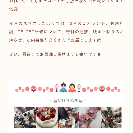
3月に入ってもまだコートが手放せない日が続いています
ね🥶
今月のスマフラだよりでは、
3月のビオランチ
、
個別相
談
、
TF-CBT研修について
、
寄付の進捗
、
映画上映会のお
知らせ
、と内容盛りだくさんでお届けします📩
ぜひ、最後までお目通し頂けますと幸いです🍀