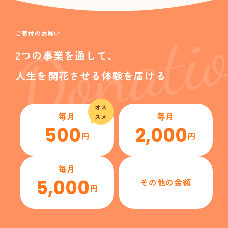
Donati
ご寄付のお願い
2つの事業を通して、
人生を開花させる体験を届ける
オス
毎月
毎月
スメ
500
2,000
円
円
毎月
5,000
その他の金額
円